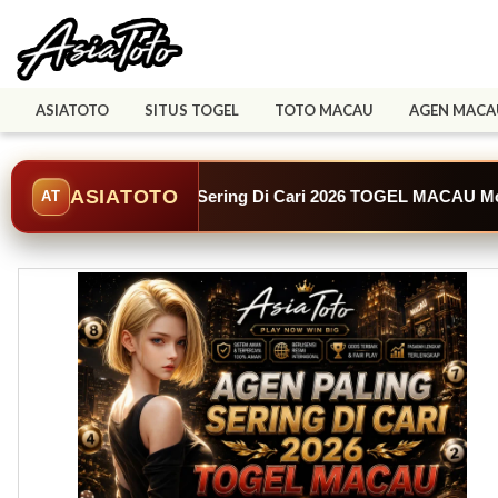
ASIATOTO
SITUS TOGEL
TOTO MACAU
AGEN MACA
ASIATOTO
- Agen Paling Sering Di Cari 2026 TOGEL MACAU Modal 5K saj
AT